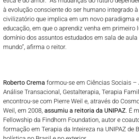
ética e do amor. “As mudanças do futuro depende
à evolução consciente do ser humano integrado à 
civilizatório que implica em um novo paradigma
educação, em que o aprendiz venha em primeiro 
domínio dos assuntos estudados em sala de aula p
mundo”, afirma o reitor.
Roberto Crema
formou-se em Ciências Sociais – 
Análise Transacional, Gestalterapia, Terapia Fam
encontrou-se com Pierre Weil e, através do Cos
Weil, em 2008,
assumiu a reitoria da UNIPAZ
. É 
Fellowship da Findhorn Foundation, autor e coauto
formação em Terapia da Inteireza na UNIPAZ de Br
holística no Brasil e no exterior.