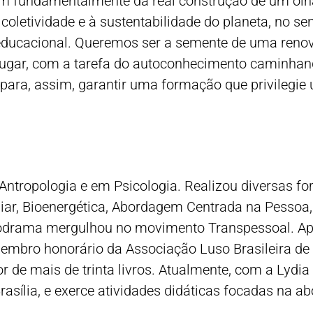
m fundamentalmente da real construção de um olha
coletividade e à sustentabilidade do planeta, no s
 educacional. Queremos ser a semente de uma reno
lugar, com a tarefa do autoconhecimento caminhan
ara, assim, garantir uma formação que privilegie 
Antropologia e em Psicologia. Realizou diversas f
iliar, Bioenergética, Abordagem Centrada na Pesso
modrama mergulhou no movimento Transpessoal. Ap
membro honorário da Associação Luso Brasileira d
r de mais de trinta livros. Atualmente, com a Lydi
asília, e exerce atividades didáticas focadas na a