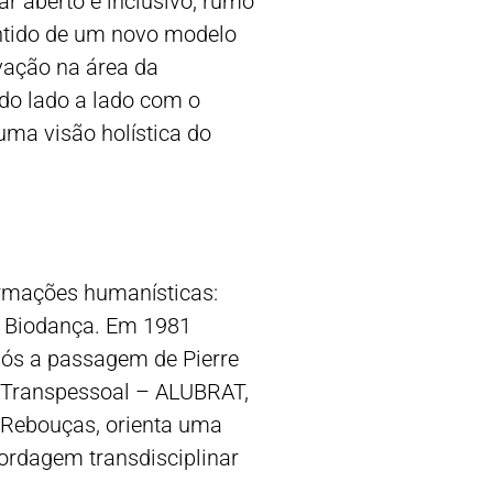
r aberto e inclusivo, rumo
entido de um novo modelo
vação na área da
do lado a lado com o
uma visão holística do
ormações humanísticas:
a, Biodança. Em 1981
ós a passagem de Pierre
e Transpessoal – ALUBRAT,
a Rebouças, orienta uma
bordagem transdisciplinar