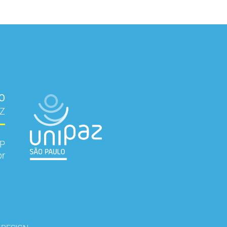
LO
AZ
SP
br