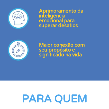
Aprimoramento da
inteligência
emocional para
superar desafios
Maior conexão com
seu propósito e
significado na vida
PARA QUEM