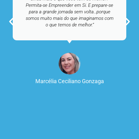
Permita-se Empreender em Si. E prepare-se
para a grande jornada sem volta...porque
somos muito mais do que imaginamos com
o que temos de melhor.”
Marcélia Ceciliano Gonzaga