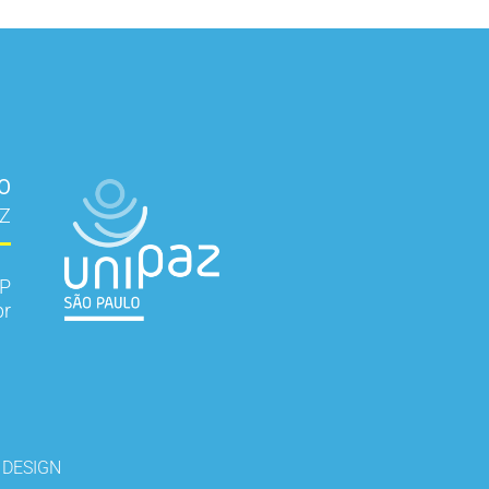
LO
AZ
SP
br
 DESIGN