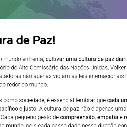
ura de Paz!
so mundo enfrenta,
cultivar uma cultura de paz dia
ório do Alto Comissário das Nações Unidas, Volker T
stadoras não apenas violam as leis internacionais 
ao redor do mundo.
 como sociedade, é essencial lembrar que
cada um
acífico e justo
. A cultura de paz não é apenas uma
. Cada pequeno gesto de
compreensão
,
empatia
e
r
no
mundo
, pois cada passo dado nessa direção con